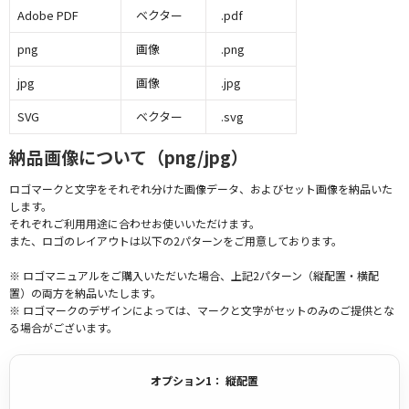
Adobe PDF
ベクター
.pdf
png
画像
.png
jpg
画像
.jpg
SVG
ベクター
.svg
納品画像について（png/jpg）
ロゴマークと文字をそれぞれ分けた画像データ、およびセット画像を納品いた
します。
それぞれご利用用途に合わせお使いいただけます。
また、ロゴのレイアウトは以下の2パターンをご用意しております。
※ ロゴマニュアルをご購入いただいた場合、上記2パターン（縦配置・横配
置）の両方を納品いたします。
※ ロゴマークのデザインによっては、マークと文字がセットのみのご提供とな
る場合がございます。
オプション1： 縦配置