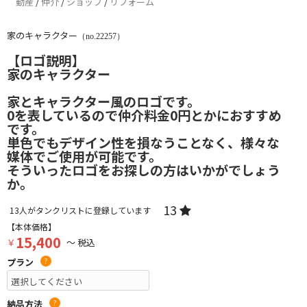
動産
/
仲介
/
ショップ
/
リフォーム
家のキャラクター
（no.22257）
【ロゴ説明】
家のキャラクター
家とキャラクター風のロゴです。
0を表しているので仲介料金0円とかにおすすめ
です。
単色でもデザイン性を損なうことなく、様々な
媒体でご使用が可能です。
そういったロゴをお探しの方はいかがでしょう
か。
13
13
人がタンクリストに登録しています
【本体価格】
15,400
￥
～ 税込
プラン
?
納品方法
?