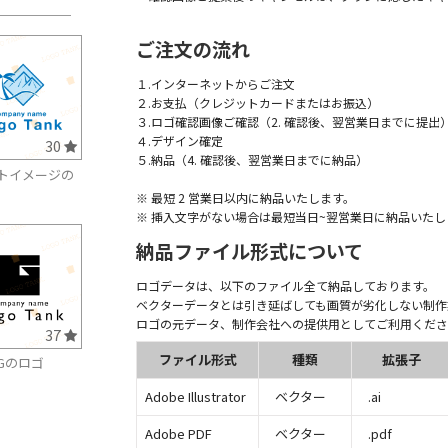
ご注文の流れ
１.インターネットからご注文
２.お支払（クレジットカードまたはお振込）
３.ロゴ確認画像ご確認（2. 確認後、翌営業日までに提出
４.デザイン確定
30
５.納品（4. 確認後、翌営業日までに納品）
トイメージの
※ 最短 2 営業日以内に納品いたします。
※ 挿入文字がない場合は最短当日~翌営業日に納品いたし
納品ファイル形式について
ロゴデータは、以下のファイル全て納品しております。
ベクターデータとは引き延ばしても画質が劣化しない制作
ロゴの元データ、制作会社への提供用としてご利用くださ
37
ファイル形式
種類
拡張子
Gのロゴ
Adobe Illustrator
ベクター
.ai
Adobe PDF
ベクター
.pdf