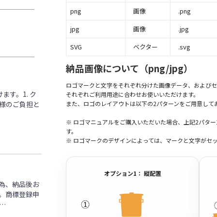
png
画像
.png
jpg
画像
.jpg
SVG
ベクター
.svg
納品画像について（png/jpg）
ロゴマークと文字をそれぞれ分けた画像データ、およびセ
す。1. ク
それぞれご利用用途に合わせお使いいただけます。
客様のご負担と
また、ロゴのレイアウトは以下の2パターンをご用意して
※ ロゴマニュアルをご購入いただいた場合、上記2パタ
す。
※ ロゴマークのデザインによっては、マークと文字がセ
オプション1： 縦配置
為、納品後お
。商標登録申
…