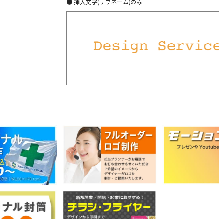
● 挿入文字(サブネーム)のみ