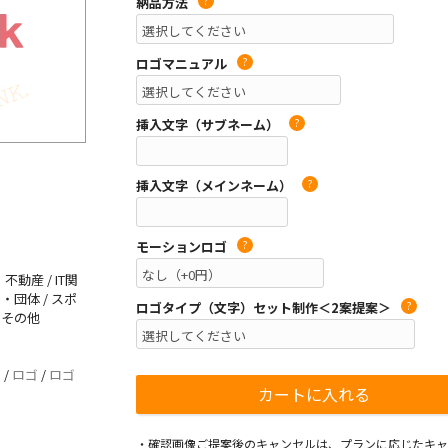
納品方法
?
ロゴマニュアル
?
挿入文字（サブネーム）
?
挿入文字（メインネーム）
?
モーションロゴ
?
動産 / IT関
コ・団体 / スポ
ロゴタイプ（文字）セット制作＜2案提案＞
?
/ その他
ク
/
ロゴ
/
ロゴ
・確認画像ご提案後のキャンセルは、プランに応じたキャ