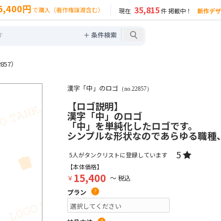
5,400円
35,815
で購入（著作権譲渡含む）
現在
件 掲載中！
新作デザ
＋ 条件検索
857）
漢字「中」のロゴ
（no.22857）
【ロゴ説明】
漢字「中」のロゴ
「中」を単純化したロゴです。
シンプルな形状なのであらゆる職種
5
5
人がタンクリストに登録しています
【本体価格】
15,400
￥
～ 税込
プラン
?