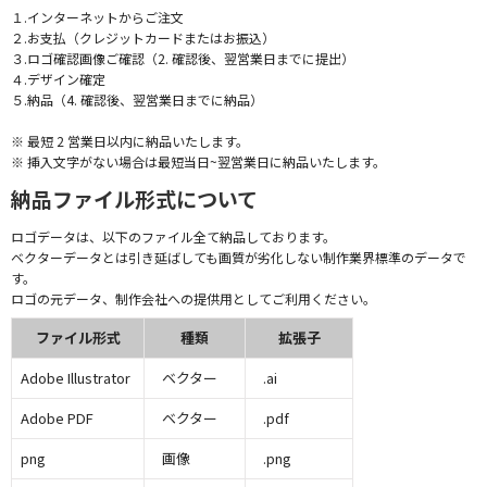
１.インターネットからご注文
２.お支払（クレジットカードまたはお振込）
３.ロゴ確認画像ご確認（2. 確認後、翌営業日までに提出）
４.デザイン確定
５.納品（4. 確認後、翌営業日までに納品）
※ 最短 2 営業日以内に納品いたします。
※ 挿入文字がない場合は最短当日~翌営業日に納品いたします。
納品ファイル形式について
ロゴデータは、以下のファイル全て納品しております。
ベクターデータとは引き延ばしても画質が劣化しない制作業界標準のデータで
す。
ロゴの元データ、制作会社への提供用としてご利用ください。
ファイル形式
種類
拡張子
Adobe Illustrator
ベクター
.ai
Adobe PDF
ベクター
.pdf
png
画像
.png