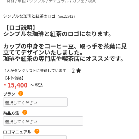
leaf
/
単色
/
シンプル
/
ナチュラル
/
カフェ
/
喫茶
シンプルな珈琲と紅茶のロゴ
（no.22912）
【ロゴ説明】
シンプルな珈琲と紅茶のロゴになります。
カップの中身をコーヒー豆、取っ手を茶葉に見
立ててデザインいたしました。
珈琲や紅茶の専門店や喫茶店にオススメです。
2
2
人がタンクリストに登録しています
【本体価格】
15,400
￥
～ 税込
プラン
?
納品方法
?
ロゴマニュアル
?