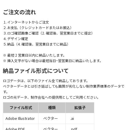
ご注文の流れ
１.インターネットからご注文
２.お支払（クレジットカードまたはお振込）
３.ロゴ確認画像ご確認（2. 確認後、翌営業日までに提出）
４.デザイン確定
５.納品（4. 確認後、翌営業日までに納品）
※ 最短 2 営業日以内に納品いたします。
※ 挿入文字がない場合は最短当日~翌営業日に納品いたします。
納品ファイル形式について
ロゴデータは、以下のファイル全て納品しております。
ベクターデータとは引き延ばしても画質が劣化しない制作業界標準のデータで
す。
ロゴの元データ、制作会社への提供用としてご利用ください。
ファイル形式
種類
拡張子
Adobe Illustrator
ベクター
.ai
Adobe PDF
ベクター
.pdf