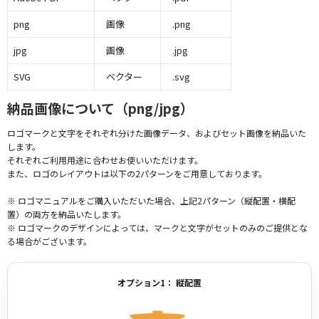
png
画像
.png
jpg
画像
.jpg
SVG
ベクター
.svg
納品画像について（png/jpg）
ロゴマークと文字をそれぞれ分けた画像データ、およびセット画像を納品いた
します。
それぞれご利用用途に合わせお使いいただけます。
また、ロゴのレイアウトは以下の2パターンをご用意しております。
※ ロゴマニュアルをご購入いただいた場合、上記2パターン（縦配置・横配
置）の両方を納品いたします。
※ ロゴマークのデザインによっては、マークと文字がセットのみのご提供とな
る場合がございます。
オプション1： 縦配置