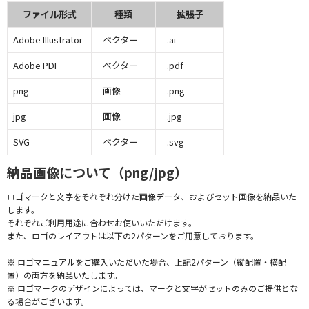
ファイル形式
種類
拡張子
Adobe Illustrator
ベクター
.ai
Adobe PDF
ベクター
.pdf
png
画像
.png
jpg
画像
.jpg
SVG
ベクター
.svg
納品画像について（png/jpg）
ロゴマークと文字をそれぞれ分けた画像データ、およびセット画像を納品いた
します。
それぞれご利用用途に合わせお使いいただけます。
また、ロゴのレイアウトは以下の2パターンをご用意しております。
※ ロゴマニュアルをご購入いただいた場合、上記2パターン（縦配置・横配
置）の両方を納品いたします。
※ ロゴマークのデザインによっては、マークと文字がセットのみのご提供とな
る場合がございます。