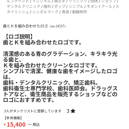
ルファベット
/
イニシャル
/
頭文字
/
クリニック
/
団体
/
ショップ
/
デンタルクリニック
/
歯科
/
ポップ
/
シンプル
/
モダン
/
クール
/
ス
タイリッシュ
/
シンボルマーク
/
清潔
/
動画制作
歯とＫを組み合わせたロゴ
（no.24537）
【ロゴ説明】
歯とＫを組み合わせたロゴです。
清潔感のある青のグラデーション、キラキラ光
る歯と、
Ｋを組み合わせたクリーンなロゴです。
シンプルで清潔、健康な歯をイメージしたロゴ
は、
歯科・デンタルクリニック、矯正歯科。
歯科衛生士専門学校、歯科医師会。ドラッグス
トアなど、衛生商品を販売するショップなどの
ロゴにおすすめです。
3
3
人がタンクリストに登録しています
【本体価格】
15,400
￥
～ 税込