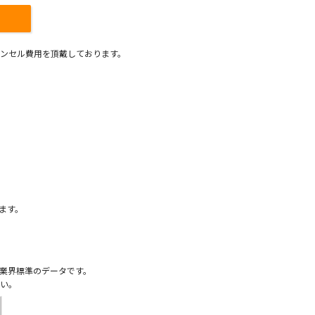
ンセル費用を頂戴しております。
）
ます。
業界標準のデータです。
い。