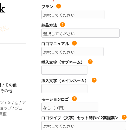
プラン
?
納品方法
?
ロゴマニュアル
?
挿入文字（サブネーム）
?
挿入文字（メインネーム）
?
 / その他
/ その他
モーションロゴ
?
ツ
/
Ｇ
/
ｇ
/
ア
ョップ
/
ジュ
反復
ロゴタイプ（文字）セット制作＜2案提案＞
?