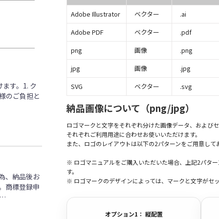
Adobe Illustrator
ベクター
.ai
Adobe PDF
ベクター
.pdf
png
画像
.png
jpg
画像
.jpg
す。1. ク
SVG
ベクター
.svg
客様のご負担と
納品画像について（png/jpg）
ロゴマークと文字をそれぞれ分けた画像データ、およびセ
それぞれご利用用途に合わせお使いいただけます。
また、ロゴのレイアウトは以下の2パターンをご用意して
※ ロゴマニュアルをご購入いただいた場合、上記2パタ
す。
為、納品後お
※ ロゴマークのデザインによっては、マークと文字がセ
。商標登録申
…
オプション1： 縦配置