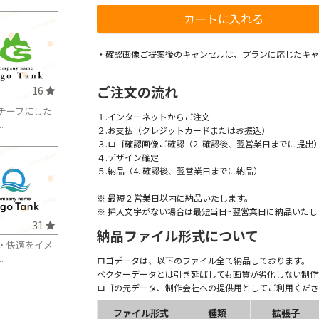
・確認画像ご提案後のキャンセルは、プランに応じたキャ
ご注文の流れ
16
チーフにした
１.インターネットからご注文
.
２.お支払（クレジットカードまたはお振込）
３.ロゴ確認画像ご確認（2. 確認後、翌営業日までに提出
４.デザイン確定
５.納品（4. 確認後、翌営業日までに納品）
※ 最短 2 営業日以内に納品いたします。
※ 挿入文字がない場合は最短当日~翌営業日に納品いたし
31
納品ファイル形式について
・快適をイメ
.
ロゴデータは、以下のファイル全て納品しております。
ベクターデータとは引き延ばしても画質が劣化しない制作
ロゴの元データ、制作会社への提供用としてご利用くださ
ファイル形式
種類
拡張子