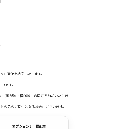
ット画像を納品いたします。
おります。
ーン（縦配置・横配置）の両方を納品いたしま
ットのみのご提供となる場合がございます。
オプション2： 横配置