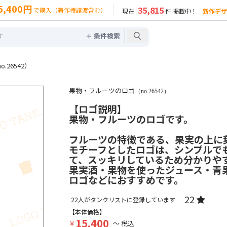
5,400円
35,815
で購入（著作権譲渡含む）
現在
件 掲載中！
新作デザ
＋ 条件検索
26542）
果物・フルーツのロゴ
（no.26542）
【ロゴ説明】
果物・フルーツのロゴです。
フルーツの特徴である、果実の上に
モチーフとしたロゴは、シンプルで
て、スッキリしているため分かりや
果実酒・果物を使ったジュース・青
ロゴなどにおすすめです。
22
22
人がタンクリストに登録しています
【本体価格】
15,400
￥
～ 税込