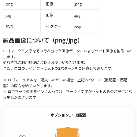
png
画像
.png
jpg
画像
.jpg
SVG
ベクター
.svg
納品画像について（png/jpg）
ロゴマークと文字をそれぞれ分けた画像データ、およびセット画像を納品いた
します。
それぞれご利用用途に合わせお使いいただけます。
また、ロゴのレイアウトは以下の2パターンをご用意しております。
※ ロゴマニュアルをご購入いただいた場合、上記2パターン（縦配置・横配
置）の両方を納品いたします。
※ ロゴマークのデザインによっては、マークと文字がセットのみのご提供とな
る場合がございます。
オプション1： 縦配置