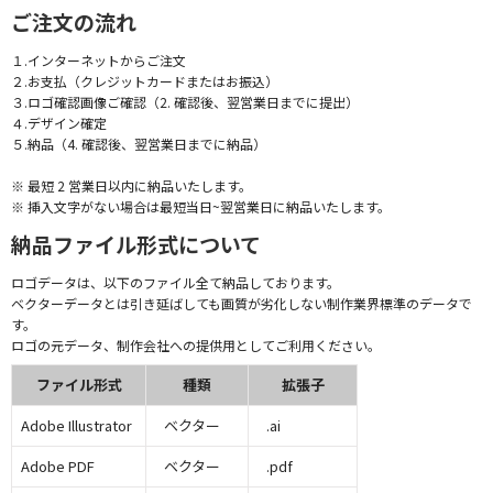
ご注文の流れ
１.インターネットからご注文
２.お支払（クレジットカードまたはお振込）
３.ロゴ確認画像ご確認（2. 確認後、翌営業日までに提出）
４.デザイン確定
５.納品（4. 確認後、翌営業日までに納品）
※ 最短 2 営業日以内に納品いたします。
※ 挿入文字がない場合は最短当日~翌営業日に納品いたします。
納品ファイル形式について
ロゴデータは、以下のファイル全て納品しております。
ベクターデータとは引き延ばしても画質が劣化しない制作業界標準のデータで
す。
ロゴの元データ、制作会社への提供用としてご利用ください。
ファイル形式
種類
拡張子
Adobe Illustrator
ベクター
.ai
Adobe PDF
ベクター
.pdf