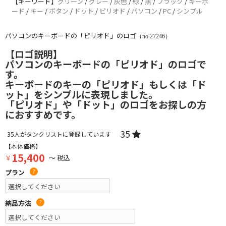
【キーワード】
グリーン
/
グレー
/
灰色
/
緑
/
黒
/
ブラック
/
キーボ
ード
/
キー
/
ボタン
/
ドット
/
ピリオド
/
パソコン
/
PC
/
シンプル
パソコンのキーボードの「ピリオド」のロゴ
（no.27246）
【ロゴ説明】
パソコンのキーボードの「ピリオド」のロゴで
す。
キーボードのキーの「ピリオド」もしくは「ド
ット」をシンプルに表現しました。
「ピリオド」や「ドット」のロゴをお探しの方
におすすめです。
35
35
人がタンクリストに登録しています
【本体価格】
15,400
￥
～ 税込
プラン
?
納品方法
?