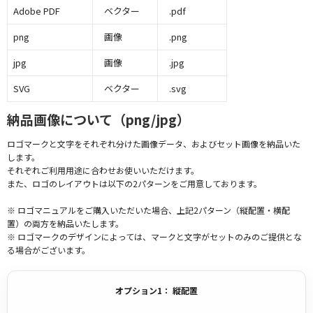
Adobe PDF
ベクター
.pdf
png
画像
.png
jpg
画像
.jpg
SVG
ベクター
.svg
納品画像について（png/jpg）
ロゴマークと文字をそれぞれ分けた画像データ、およびセット画像を納品いた
します。
それぞれご利用用途に合わせお使いいただけます。
また、ロゴのレイアウトは以下の2パターンをご用意しております。
※ ロゴマニュアルをご購入いただいた場合、上記2パターン（縦配置・横配
置）の両方を納品いたします。
※ ロゴマークのデザインによっては、マークと文字がセットのみのご提供とな
る場合がございます。
オプション1： 縦配置