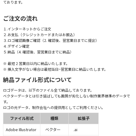
ております。
ご注文の流れ
１.インターネットからご注文
２.お支払（クレジットカードまたはお振込）
３.ロゴ確認画像ご確認（2. 確認後、翌営業日までに提出）
４.デザイン確定
５.納品（4. 確認後、翌営業日までに納品）
※ 最短 2 営業日以内に納品いたします。
※ 挿入文字がない場合は最短当日~翌営業日に納品いたします。
納品ファイル形式について
ロゴデータは、以下のファイル全て納品しております。
ベクターデータとは引き延ばしても画質が劣化しない制作業界標準のデータで
す。
ロゴの元データ、制作会社への提供用としてご利用ください。
ファイル形式
種類
拡張子
Adobe Illustrator
ベクター
.ai