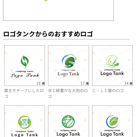
ロゴタンクからのおすすめロゴ
18
17
34
葉をモチーフにしたロ
水と緑豊かな大地のロ
Ｃ・Ｌと葉のロゴ
ゴ
ゴ