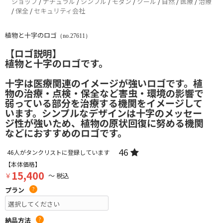
ショップ
/
ナチュラル
/
シンプル
/
モダン
/
クール
/
自然
/
医療
/
治療
/
保全
/
セキュリティ会社
植物と十字のロゴ
（no.27611）
【ロゴ説明】
植物と十字のロゴです。
十字は医療関連のイメージが強いロゴです。植
物の治療・点検・保全など害虫・環境の影響で
弱っている部分を治療する機関をイメージして
います。シンプルなデザインは十字のメッセー
ジ性が強いため、植物の原状回復に努める機関
などにおすすめのロゴです。
46
46
人がタンクリストに登録しています
【本体価格】
15,400
￥
～ 税込
プラン
?
納品方法
?