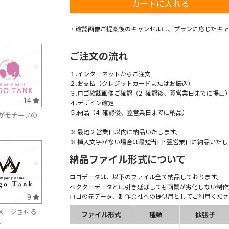
・確認画像ご提案後のキャンセルは、プランに応じたキャ
ご注文の流れ
１.インターネットからご注文
２.お支払（クレジットカードまたはお振込）
３.ロゴ確認画像ご確認（2. 確認後、翌営業日までに提出
14
４.デザイン確定
５.納品（4. 確認後、翌営業日までに納品）
がモチーフの
※ 最短 2 営業日以内に納品いたします。
※ 挿入文字がない場合は最短当日~翌営業日に納品いたし
納品ファイル形式について
ロゴデータは、以下のファイル全て納品しております。
ベクターデータとは引き延ばしても画質が劣化しない制作
9
ロゴの元データ、制作会社への提供用としてご利用くださ
メージさせる
ファイル形式
種類
拡張子
.