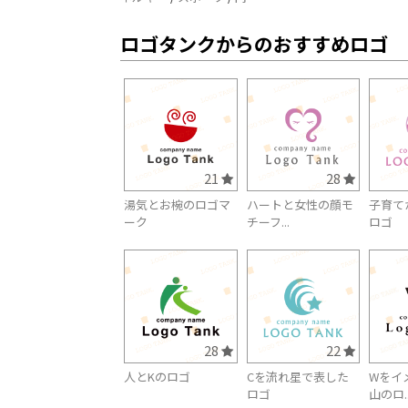
ロゴタンクからのおすすめロゴ
21
28
湯気とお椀のロゴマ
ハートと女性の顔モ
子育て
ーク
チーフ...
ロゴ
28
22
人とKのロゴ
Cを流れ星で表した
Wをイ
ロゴ
山のロ..