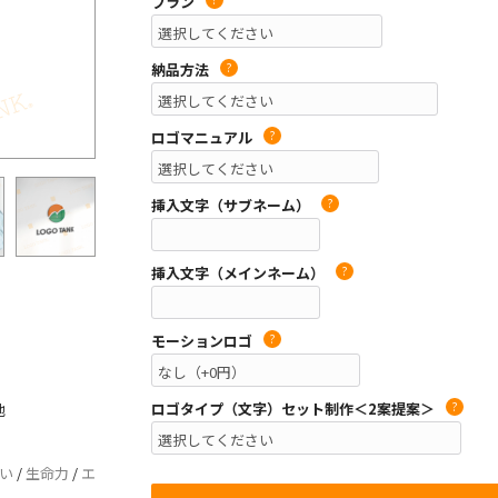
プラン
納品方法
?
ロゴマニュアル
?
挿入文字（サブネーム）
?
挿入文字（メインネーム）
?
モーションロゴ
?
ロゴタイプ（文字）セット制作＜2案提案＞
?
他
い
/
生命力
/
エ