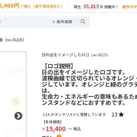
5,400円
35,815
で購入（著作権譲渡含む）
現在
件 掲載中！
新作デザ
＋ 条件検索
no.30225）
日の出をイメージしたロゴ
（no.30225）
【ロゴ説明】
日の出をイメージしたロゴです。
波模曲線で区切られているオレンジ
ジしています。オレンジと緑のグラ
は、
生命力・エネルギーの意味もあるた
ンスタンドなどにおすすめです。
13
13
人がタンクリストに登録しています
【本体価格】
15,400
￥
～ 税込
?