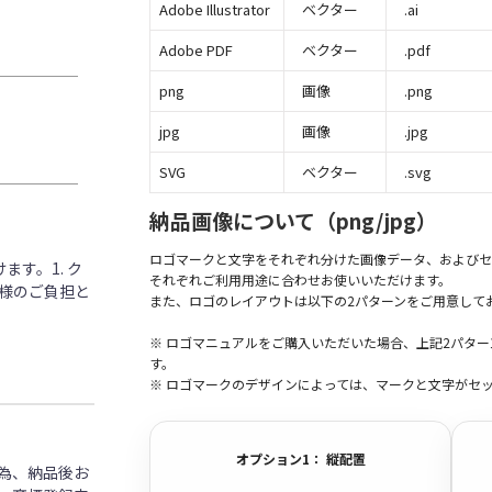
Adobe Illustrator
ベクター
.ai
Adobe PDF
ベクター
.pdf
png
画像
.png
jpg
画像
.jpg
SVG
ベクター
.svg
納品画像について（png/jpg）
ロゴマークと文字をそれぞれ分けた画像データ、およびセ
す。1. ク
それぞれご利用用途に合わせお使いいただけます。
客様のご負担と
また、ロゴのレイアウトは以下の2パターンをご用意して
※ ロゴマニュアルをご購入いただいた場合、上記2パタ
す。
※ ロゴマークのデザインによっては、マークと文字がセ
オプション1： 縦配置
為、納品後お