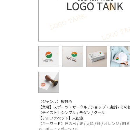
【ジャンル】複数色
【業種】スポーツ・サークル / ショップ・店舗 / その
【テイスト】シンプル / モダン / クール
【アルファベット】未設定
【キーワード】
日の出
/
波
/
太陽
/
緑
/
オレンジ
/
明る
ネルギー
/
スポーツ
/
円