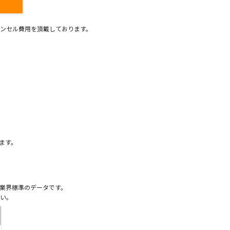
ンセル費用を頂戴しております。
）
ます。
業界標準のデータです。
い。