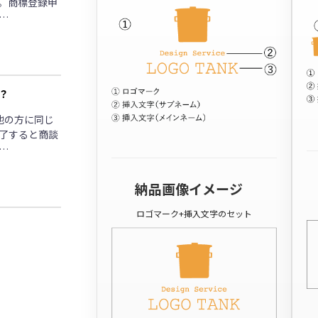
。商標登録申
…
？
他の方に同じ
了すると商談
…
納品画像イメージ
ロゴマーク+挿入文字のセット