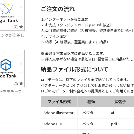
ご注文の流れ
１.インターネットからご注文
２.お支払（クレジットカードまたはお振込）
31
３.ロゴ確認画像ご確認（2. 確認後、翌営業日までに提出
リングが交差し
４.デザイン確定
５.納品（4. 確認後、翌営業日までに納品）
※ 最短 2 営業日以内に納品いたします。
※ 挿入文字がない場合は最短当日~翌営業日に納品いたし
納品ファイル形式について
ロゴデータは、以下のファイル全て納品しております。
25
ベクターデータとは引き延ばしても画質が劣化しない制作
ロゴの元データ、制作会社への提供用としてご利用くださ
根をモチーフ
.
ファイル形式
種類
拡張子
Adobe Illustrator
ベクター
.ai
Adobe PDF
ベクター
.pdf