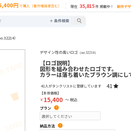
5,400円
35,815
で購入（著作権譲渡含む）
現在
件 掲載中！
新作デザ
＋ 条件検索
32214）
デザイン性の高いロゴ
（no.32214）
【ロゴ説明】
図形を組み合わせたロゴです。
カラーは落ち着いたブラウン調にし
41
41
人がタンクリストに登録しています
【本体価格】
15,400
￥
～ 税込
プラン
?
納品方法
?