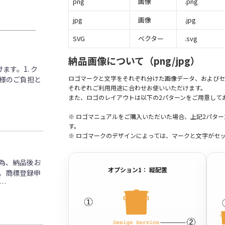
png
画像
.png
jpg
画像
.jpg
SVG
ベクター
.svg
納品画像について（png/jpg）
す。1. ク
ロゴマークと文字をそれぞれ分けた画像データ、およびセ
客様のご負担と
それぞれご利用用途に合わせお使いいただけます。
また、ロゴのレイアウトは以下の2パターンをご用意して
※ ロゴマニュアルをご購入いただいた場合、上記2パタ
す。
※ ロゴマークのデザインによっては、マークと文字がセ
為、納品後お
オプション1： 縦配置
。商標登録申
…