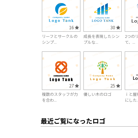
16
30
リーフとサークルの
成長を表現したシン
2つの
シンプ...
プルな...
て、...
27
25
複数のスタッフが力
優しい木のロゴ
ｉと屋
を合わ...
にした..
最近ご覧になったロゴ