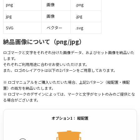
png
画像
.png
jpg
画像
.jpg
SVG
ベクター
.svg
納品画像について（png/jpg）
ロゴマークと文字をそれぞれ分けた画像データ、およびセット画像を納品いた
します。
それぞれご利用用途に合わせお使いいただけます。
また、ロゴのレイアウトは以下の2パターンをご用意しております。
※ ロゴマニュアルをご購入いただいた場合、上記2パターン（縦配置・横配
置）の両方を納品いたします。
※ ロゴマークのデザインによっては、マークと文字がセットのみのご提供とな
る場合がございます。
オプション1： 縦配置