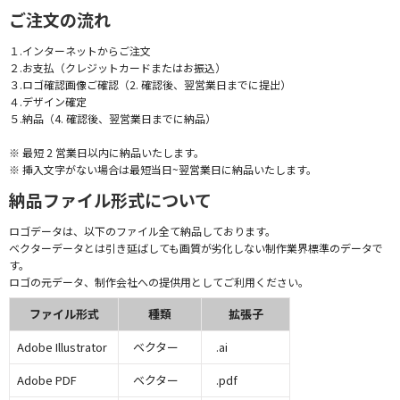
ご注文の流れ
１.インターネットからご注文
２.お支払（クレジットカードまたはお振込）
３.ロゴ確認画像ご確認（2. 確認後、翌営業日までに提出）
４.デザイン確定
５.納品（4. 確認後、翌営業日までに納品）
※ 最短 2 営業日以内に納品いたします。
※ 挿入文字がない場合は最短当日~翌営業日に納品いたします。
納品ファイル形式について
ロゴデータは、以下のファイル全て納品しております。
ベクターデータとは引き延ばしても画質が劣化しない制作業界標準のデータで
す。
ロゴの元データ、制作会社への提供用としてご利用ください。
ファイル形式
種類
拡張子
Adobe Illustrator
ベクター
.ai
Adobe PDF
ベクター
.pdf