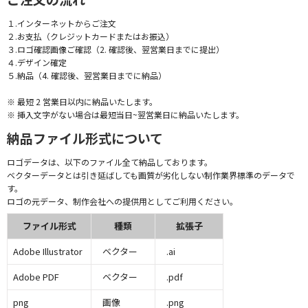
１.インターネットからご注文
２.お支払（クレジットカードまたはお振込）
３.ロゴ確認画像ご確認（2. 確認後、翌営業日までに提出）
４.デザイン確定
５.納品（4. 確認後、翌営業日までに納品）
※ 最短 2 営業日以内に納品いたします。
※ 挿入文字がない場合は最短当日~翌営業日に納品いたします。
納品ファイル形式について
ロゴデータは、以下のファイル全て納品しております。
ベクターデータとは引き延ばしても画質が劣化しない制作業界標準のデータで
す。
ロゴの元データ、制作会社への提供用としてご利用ください。
ファイル形式
種類
拡張子
Adobe Illustrator
ベクター
.ai
Adobe PDF
ベクター
.pdf
png
画像
.png