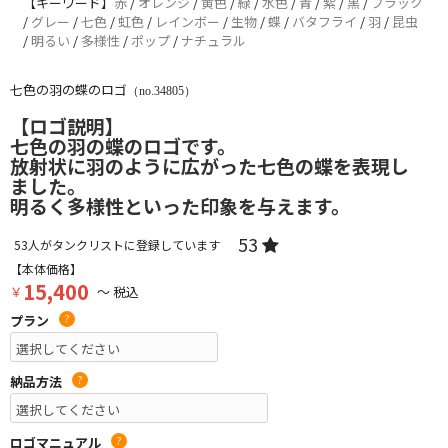
【キーワード】
赤
/
オレンジ
/
黄色
/
緑
/
水色
/
青
/
紫
/
黒
/
ブラック
/
グレー
/
七色
/
虹色
/
レインボー
/
生物
/
蝶
/
バタフライ
/
羽
/
昆虫
/
明るい
/
多様性
/
ポップ
/
ナチュラル
七色の羽の蝶のロゴ
（no.34805）
【ロゴ説明】
七色の羽の蝶のロゴです。
放射状に羽のように広がった七色の蝶を表現し
ました。
明るく多様性といった印象を与えます。
53
53
人がタンクリストに登録しています
【本体価格】
15,400
￥
～ 税込
プラン
?
納品方法
?
ロゴマニュアル
?