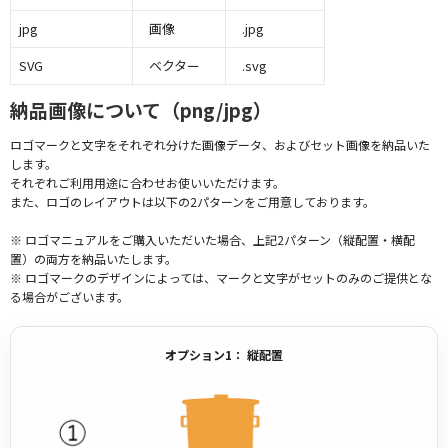
jpg
画像
.jpg
SVG
ベクター
.svg
納品画像について（png/jpg）
ロゴマークと文字をそれぞれ分けた画像データ、およびセット画像を納品いた
します。
それぞれご利用用途に合わせお使いいただけます。
また、ロゴのレイアウトは以下の2パターンをご用意しております。
※ ロゴマニュアルをご購入いただいた場合、上記2パターン（縦配置・横配
置）の両方を納品いたします。
※ ロゴマークのデザインによっては、マークと文字がセットのみのご提供とな
る場合がございます。
オプション1： 縦配置