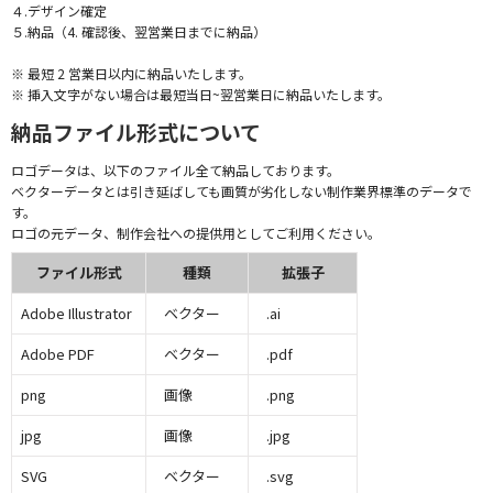
４.デザイン確定
５.納品（4. 確認後、翌営業日までに納品）
※ 最短 2 営業日以内に納品いたします。
※ 挿入文字がない場合は最短当日~翌営業日に納品いたします。
納品ファイル形式について
ロゴデータは、以下のファイル全て納品しております。
ベクターデータとは引き延ばしても画質が劣化しない制作業界標準のデータで
す。
ロゴの元データ、制作会社への提供用としてご利用ください。
ファイル形式
種類
拡張子
Adobe Illustrator
ベクター
.ai
Adobe PDF
ベクター
.pdf
png
画像
.png
jpg
画像
.jpg
SVG
ベクター
.svg