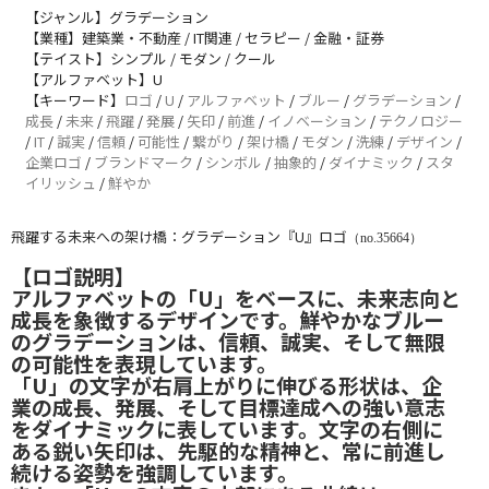
【ジャンル】グラデーション
【業種】建築業・不動産 / IT関連 / セラピー / 金融・証券
【テイスト】シンプル / モダン / クール
【アルファベット】U
【キーワード】
ロゴ
/
U
/
アルファベット
/
ブルー
/
グラデーション
/
成長
/
未来
/
飛躍
/
発展
/
矢印
/
前進
/
イノベーション
/
テクノロジー
/
IT
/
誠実
/
信頼
/
可能性
/
繋がり
/
架け橋
/
モダン
/
洗練
/
デザイン
/
企業ロゴ
/
ブランドマーク
/
シンボル
/
抽象的
/
ダイナミック
/
スタ
イリッシュ
/
鮮やか
飛躍する未来への架け橋：グラデーション『U』ロゴ
（no.35664）
【ロゴ説明】
アルファベットの「U」をベースに、未来志向と
成長を象徴するデザインです。鮮やかなブルー
のグラデーションは、信頼、誠実、そして無限
の可能性を表現しています。
「U」の文字が右肩上がりに伸びる形状は、企
業の成長、発展、そして目標達成への強い意志
をダイナミックに表しています。文字の右側に
ある鋭い矢印は、先駆的な精神と、常に前進し
続ける姿勢を強調しています。