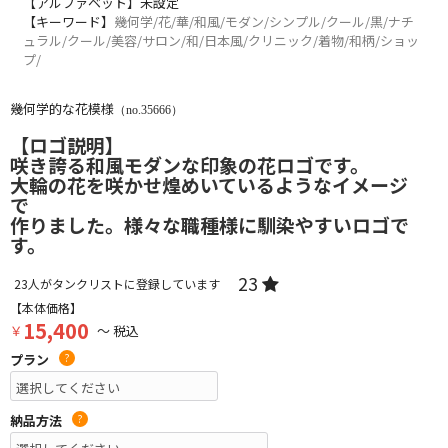
【アルファベット】未設定
【キーワード】
幾何学/花/華/和風/モダン/シンプル/クール/黒/ナチ
ュラル/クール/美容/サロン/和/日本風/クリニック/着物/和柄/ショッ
プ/
幾何学的な花模様
（no.35666）
【ロゴ説明】
咲き誇る和風モダンな印象の花ロゴです。
大輪の花を咲かせ煌めいているようなイメージ
で
作りました。様々な職種様に馴染やすいロゴで
す。
23
23
人がタンクリストに登録しています
【本体価格】
15,400
￥
～ 税込
プラン
?
納品方法
?