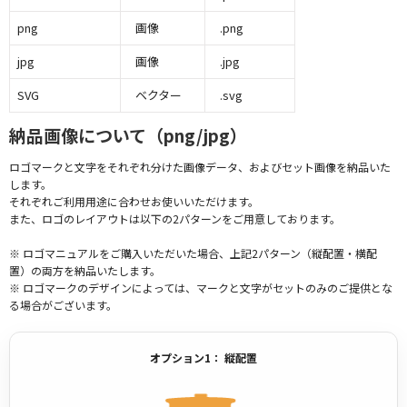
png
画像
.png
jpg
画像
.jpg
SVG
ベクター
.svg
納品画像について（png/jpg）
ロゴマークと文字をそれぞれ分けた画像データ、およびセット画像を納品いた
します。
それぞれご利用用途に合わせお使いいただけます。
また、ロゴのレイアウトは以下の2パターンをご用意しております。
※ ロゴマニュアルをご購入いただいた場合、上記2パターン（縦配置・横配
置）の両方を納品いたします。
※ ロゴマークのデザインによっては、マークと文字がセットのみのご提供とな
る場合がございます。
オプション1： 縦配置