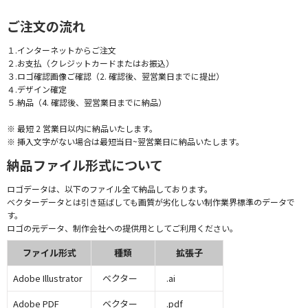
ご注文の流れ
１.インターネットからご注文
２.お支払（クレジットカードまたはお振込）
３.ロゴ確認画像ご確認（2. 確認後、翌営業日までに提出）
４.デザイン確定
５.納品（4. 確認後、翌営業日までに納品）
※ 最短 2 営業日以内に納品いたします。
※ 挿入文字がない場合は最短当日~翌営業日に納品いたします。
納品ファイル形式について
ロゴデータは、以下のファイル全て納品しております。
ベクターデータとは引き延ばしても画質が劣化しない制作業界標準のデータで
す。
ロゴの元データ、制作会社への提供用としてご利用ください。
ファイル形式
種類
拡張子
Adobe Illustrator
ベクター
.ai
Adobe PDF
ベクター
.pdf