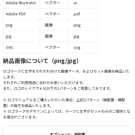
Adobe Illustrator
ベクター
.ai
Adobe PDF
ベクター
.pdf
png
画像
.png
jpg
画像
.jpg
SVG
ベクター
.svg
納品画像について（png/jpg）
ロゴマークと文字をそれぞれ分けた画像データ、およびセット画像を納品いた
します。
それぞれご利用用途に合わせお使いいただけます。
また、ロゴのレイアウトは以下の2パターンをご用意しております。
※ ロゴマニュアルをご購入いただいた場合、上記2パターン（縦配置・横配
置）の両方を納品いたします。
※ ロゴマークのデザインによっては、マークと文字がセットのみのご提供とな
る場合がございます。
オプション1： 縦配置