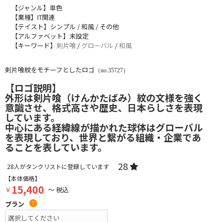
【ジャンル】単色
【業種】IT関連
【テイスト】シンプル / 和風 / その他
【アルファベット】未設定
【キーワード】
剣片喰
/
グローバル
/
和風
剣片喰紋をモチーフとしたロゴ
（no.35727）
【ロゴ説明】
外形は剣片喰（けんかたばみ）紋の文様を強く
意識させ、格式高さや歴史、日本らしさを表現
しています。
中心にある経緯線が描かれた球体はグローバル
を表現しており、世界と繋がる組織・企業であ
ることを表しています。
28
28
人がタンクリストに登録しています
【本体価格】
15,400
￥
～ 税込
プラン
?