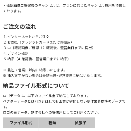
・確認画像ご提案後のキャンセルは、プランに応じたキャンセル費用を頂戴し
ております。
ご注文の流れ
１.インターネットからご注文
２.お支払（クレジットカードまたはお振込）
３.ロゴ確認画像ご確認（2. 確認後、翌営業日までに提出）
４.デザイン確定
５.納品（4. 確認後、翌営業日までに納品）
※ 最短 2 営業日以内に納品いたします。
※ 挿入文字がない場合は最短当日~翌営業日に納品いたします。
納品ファイル形式について
ロゴデータは、以下のファイル全て納品しております。
ベクターデータとは引き延ばしても画質が劣化しない制作業界標準のデータで
す。
ロゴの元データ、制作会社への提供用としてご利用ください。
ファイル形式
種類
拡張子