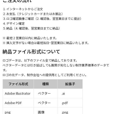
１.インターネットからご注文
２.お支払（クレジットカードまたはお振込）
３.ロゴ確認画像ご確認（2. 確認後、翌営業日までに提出）
４.デザイン確定
５.納品（4. 確認後、翌営業日までに納品）
※ 最短 2 営業日以内に納品いたします。
※ 挿入文字がない場合は最短当日~翌営業日に納品いたします。
納品ファイル形式について
ロゴデータは、以下のファイル全て納品しております。
ベクターデータとは引き延ばしても画質が劣化しない制作業界標準のデータで
す。
ロゴの元データ、制作会社への提供用としてご利用ください。
ファイル形式
種類
拡張子
Adobe Illustrator
ベクター
.ai
Adobe PDF
ベクター
.pdf
png
画像
.png