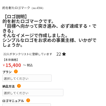
的を射たロゴマーク
（no.4594）
【ロゴ説明】
的を射たロゴマークです。
「目標へ向かって突き進み、必ず達成する・で
きる」
そんなイメージで作成しました。
シンプルなロゴをお求めの事業主様、いかがで
しょうか。
22
22
人がタンクリストに登録しています
【本体価格】
15,400
￥
～ 税込
プラン
?
納品方法
?
ロゴマニュアル
?