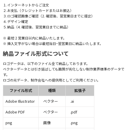
１.インターネットからご注文
２.お支払（クレジットカードまたはお振込）
３.ロゴ確認画像ご確認（2. 確認後、翌営業日までに提出）
４.デザイン確定
５.納品（4. 確認後、翌営業日までに納品）
※ 最短 2 営業日以内に納品いたします。
※ 挿入文字がない場合は最短当日~翌営業日に納品いたします。
納品ファイル形式について
ロゴデータは、以下のファイル全て納品しております。
ベクターデータとは引き延ばしても画質が劣化しない制作業界標準のデータで
す。
ロゴの元データ、制作会社への提供用としてご利用ください。
ファイル形式
種類
拡張子
Adobe Illustrator
ベクター
.ai
Adobe PDF
ベクター
.pdf
png
画像
.png