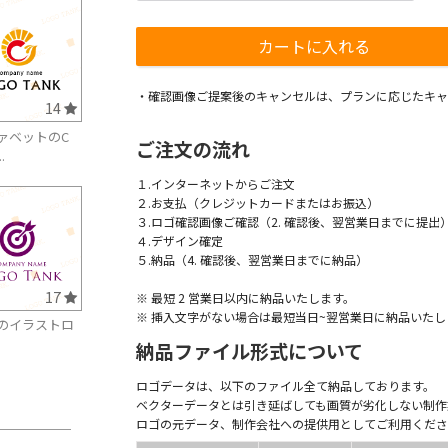
・確認画像ご提案後のキャンセルは、プランに応じたキャ
14
ァベットのC
ご注文の流れ
.
１.インターネットからご注文
２.お支払（クレジットカードまたはお振込）
３.ロゴ確認画像ご確認（2. 確認後、翌営業日までに提出
４.デザイン確定
５.納品（4. 確認後、翌営業日までに納品）
17
※ 最短 2 営業日以内に納品いたします。
※ 挿入文字がない場合は最短当日~翌営業日に納品いたし
のイラストロ
納品ファイル形式について
ロゴデータは、以下のファイル全て納品しております。
ベクターデータとは引き延ばしても画質が劣化しない制作
ロゴの元データ、制作会社への提供用としてご利用くださ