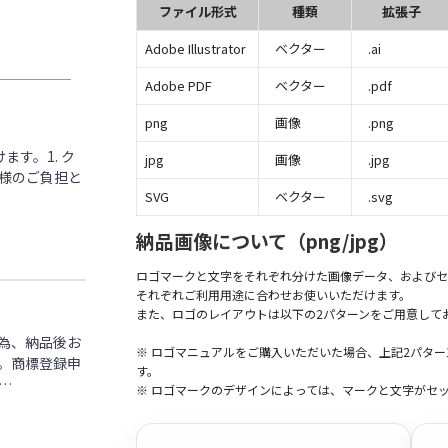
ファイル形式
種類
拡張子
Adobe Illustrator
ベクター
.ai
Adobe PDF
ベクター
.pdf
png
画像
.png
す。1. ク
jpg
画像
.jpg
客様のご負担と
SVG
ベクター
.svg
納品画像について（png/jpg）
ロゴマークと文字をそれぞれ分けた画像データ、およびセ
それぞれご利用用途に合わせお使いいただけます。
また、ロゴのレイアウトは以下の2パターンをご用意して
為、納品後お
※ ロゴマニュアルをご購入いただいた場合、上記2パタ
。商標登録申
す。
…
※ ロゴマークのデザインによっては、マークと文字がセ