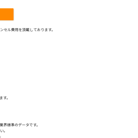
ンセル費用を頂戴しております。
）
ます。
業界標準のデータです。
い。