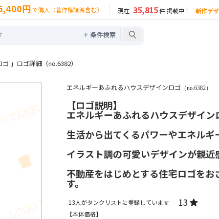
5,400円
35,815
で購入（著作権譲渡含む）
現在
件 掲載中！
新作デザ
＋ 条件検索
 」ロゴ詳細（no.6382）
エネルギーあふれるハウスデザインロゴ
（no.6382）
【ロゴ説明】
エネルギーあふれるハウスデザイン
生活から出てくるパワーやエネルギ
イラスト調の可愛いデザインが親近
不動産をはじめとする住宅ロゴをお
す。
13
13
人がタンクリストに登録しています
【本体価格】