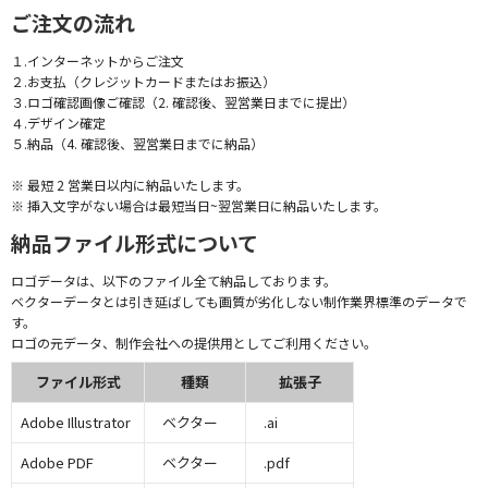
ご注文の流れ
１.インターネットからご注文
２.お支払（クレジットカードまたはお振込）
３.ロゴ確認画像ご確認（2. 確認後、翌営業日までに提出）
４.デザイン確定
５.納品（4. 確認後、翌営業日までに納品）
※ 最短 2 営業日以内に納品いたします。
※ 挿入文字がない場合は最短当日~翌営業日に納品いたします。
納品ファイル形式について
ロゴデータは、以下のファイル全て納品しております。
ベクターデータとは引き延ばしても画質が劣化しない制作業界標準のデータで
す。
ロゴの元データ、制作会社への提供用としてご利用ください。
ファイル形式
種類
拡張子
Adobe Illustrator
ベクター
.ai
Adobe PDF
ベクター
.pdf