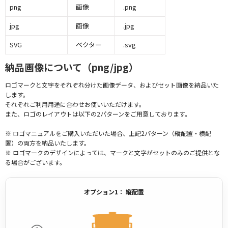
png
画像
.png
jpg
画像
.jpg
SVG
ベクター
.svg
納品画像について（png/jpg）
ロゴマークと文字をそれぞれ分けた画像データ、およびセット画像を納品いた
します。
それぞれご利用用途に合わせお使いいただけます。
また、ロゴのレイアウトは以下の2パターンをご用意しております。
※ ロゴマニュアルをご購入いただいた場合、上記2パターン（縦配置・横配
置）の両方を納品いたします。
※ ロゴマークのデザインによっては、マークと文字がセットのみのご提供とな
る場合がございます。
オプション1： 縦配置