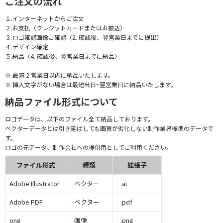
ご注文の流れ
１.インターネットからご注文
２.お支払（クレジットカードまたはお振込）
３.ロゴ確認画像ご確認（2. 確認後、翌営業日までに提出）
４.デザイン確定
５.納品（4. 確認後、翌営業日までに納品）
※ 最短 2 営業日以内に納品いたします。
※ 挿入文字がない場合は最短当日~翌営業日に納品いたします。
納品ファイル形式について
ロゴデータは、以下のファイル全て納品しております。
ベクターデータとは引き延ばしても画質が劣化しない制作業界標準のデータで
す。
ロゴの元データ、制作会社への提供用としてご利用ください。
ファイル形式
種類
拡張子
Adobe Illustrator
ベクター
.ai
Adobe PDF
ベクター
.pdf
png
画像
.png