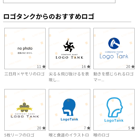
ロゴタンクからのおすすめロゴ
11
16
20
三日月×ヤモリのロゴ
尖る＆飛び抜けるを表
動きを感じられるロゴ
現し...
マー...
20
7
5
5枚リーフのロゴ
喉と食道のイラストロ
喉のロゴ