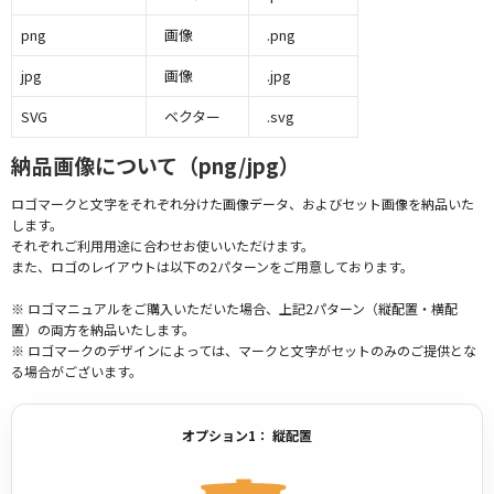
png
画像
.png
jpg
画像
.jpg
SVG
ベクター
.svg
納品画像について（png/jpg）
ロゴマークと文字をそれぞれ分けた画像データ、およびセット画像を納品いた
します。
それぞれご利用用途に合わせお使いいただけます。
また、ロゴのレイアウトは以下の2パターンをご用意しております。
※ ロゴマニュアルをご購入いただいた場合、上記2パターン（縦配置・横配
置）の両方を納品いたします。
※ ロゴマークのデザインによっては、マークと文字がセットのみのご提供とな
る場合がございます。
オプション1： 縦配置