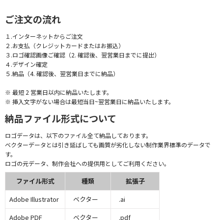
ご注文の流れ
１.インターネットからご注文
２.お支払（クレジットカードまたはお振込）
３.ロゴ確認画像ご確認（2. 確認後、翌営業日までに提出）
４.デザイン確定
５.納品（4. 確認後、翌営業日までに納品）
※ 最短 2 営業日以内に納品いたします。
※ 挿入文字がない場合は最短当日~翌営業日に納品いたします。
納品ファイル形式について
ロゴデータは、以下のファイル全て納品しております。
ベクターデータとは引き延ばしても画質が劣化しない制作業界標準のデータで
す。
ロゴの元データ、制作会社への提供用としてご利用ください。
ファイル形式
種類
拡張子
Adobe Illustrator
ベクター
.ai
Adobe PDF
ベクター
.pdf