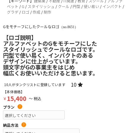
【キーワード】
建築業
/
不動産
/
IT関連
/
教育
/
スクール
/
アルファ
ベット
/
G
/
スタイリッシュ
/
クール
/
円型
/
使い易い
/
インパクト
/
グラデ
/
ロゴ
/
作成
/
制作
Gをモチーフにしたクールなロゴ
（no.8651）
【ロゴ説明】
アルファベットのGをモチーフにした
スタイリッシュでクールなロゴです。
円型で使い易く、インパクトのある
デザインに仕上がっています。
頭文字がGの事業主をはじめ
幅広くお使いいただけると思います。
10
10
人がタンクリストに登録しています
【本体価格】
15,400
￥
～ 税込
プラン
?
納品方法
?