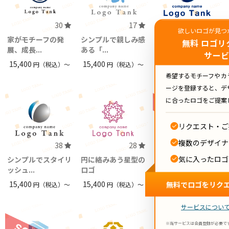
30
17
44
欲しいロゴが見つ
家がモチーフの発
シンプルで親しみ感
「P」の球体ロゴマ
無料 ロゴリ
展、成長...
ある「...
ーク
サー
15,400
15,400
15,400
円（税込）〜
円（税込）〜
円（税込）〜
希望するモチーフやカ
ージを登録すると、デ
に合ったロゴをご提案
リクエスト・ご
複数のデザイナ
38
28
17
気に入ったロゴ
シンプルでスタイリ
円に絡みあう星型の
ッシュ...
ロゴ
15,400
15,400
無料でロゴをリク
円（税込）〜
円（税込）〜
サービスについ
※当サービスは会員登録が必要で