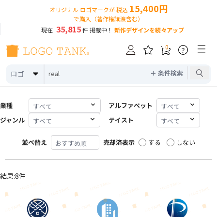
15,400円
オリジナル ロゴマークが 税込
で購入（著作権譲渡含む）
35,815
現在
件 掲載中！
新作デザインを続々アップ
0
?
＋ 条件検索
ロゴ
業種
アルファベット
ジャンル
テイスト
並べ替え
売却済表示
する
しない
結果:8件