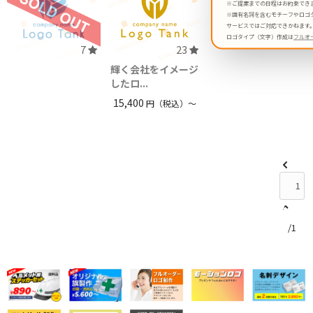
※ご提案までの日程はお約束でき
※固有名詞を含むモチーフやロゴ
サービスではご対応できかねます
ロゴタイプ（文字）作成は
フルオ
7
23
輝く会社をイメージ
したロ...
15,400
円（税込）〜
/1