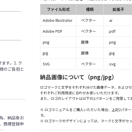
ファイル形式
種類
拡張子
Adobe Illustrator
ベクター
.ai
Adobe PDF
ベクター
.pdf
png
画像
.png
jpg
画像
.jpg
す。1. ク
SVG
ベクター
.svg
客様のご負担と
納品画像について（png/jpg）
ロゴマークと文字をそれぞれ分けた画像データ、およびセ
それぞれご利用用途に合わせお使いいただけます。
また、ロゴのレイアウトは以下の2パターンをご用意して
※ ロゴマニュアルをご購入いただいた場合、上記2パタ
す。
為、納品後お
※ ロゴマークのデザインによっては、マークと文字がセ
。商標登録申
…