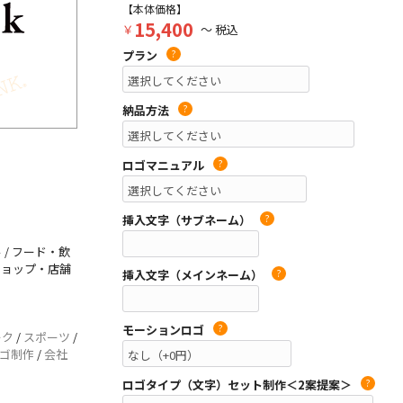
【本体価格】
15,400
￥
～ 税込
プラン
?
納品方法
?
ロゴマニュアル
?
挿入文字（サブネーム）
?
 / フード・飲
 ショップ・店舗
挿入文字（メインネーム）
?
モーションロゴ
?
ーク
/
スポーツ
/
ゴ制作
/
会社
ロゴタイプ（文字）セット制作＜2案提案＞
?