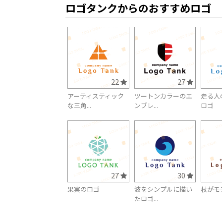
ロゴタンクからのおすすめロゴ
22
27
アーティスティック
ツートンカラーのエ
走る人
な三角...
ンブレ...
ロゴ
27
30
果実のロゴ
波をシンプルに描い
杖がモ
たロゴ...