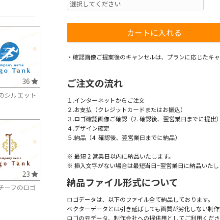
・確認画像ご提案後のキャンセルは、プランに応じたキャ
36
ご注文の流れ
のシルエット
１.インターネットからご注文
２.お支払（クレジットカードまたはお振込）
３.ロゴ確認画像ご確認（2. 確認後、翌営業日までに提出
４.デザイン確定
５.納品（4. 確認後、翌営業日までに納品）
※ 最短 2 営業日以内に納品いたします。
※ 挿入文字がない場合は最短当日~翌営業日に納品いたし
23
納品ファイル形式について
チーフのロゴ
ロゴデータは、以下のファイル全て納品しております。
ベクターデータとは引き延ばしても画質が劣化しない制作
ロゴの元データ、制作会社への提供用としてご利用くださ