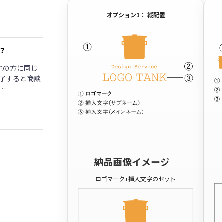
オプション1： 縦配置
？
他の方に同じ
了すると商談
…
納品画像イメージ
ロゴマーク+挿入文字のセット