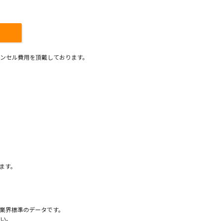
ンセル費用を頂戴しております。
）
ます。
業界標準のデータです。
い。