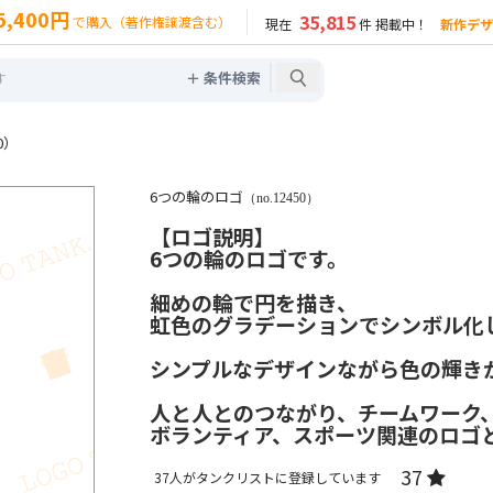
5,400円
35,815
で購入（著作権譲渡含む）
現在
件 掲載中！
新作デザ
＋ 条件検索
0）
6つの輪のロゴ
（no.12450）
【ロゴ説明】
6つの輪のロゴです。
細めの輪で円を描き、
虹色のグラデーションでシンボル化
シンプルなデザインながら色の輝き
人と人とのつながり、チームワーク
ボランティア、スポーツ関連のロゴ
37
37
人がタンクリストに登録しています