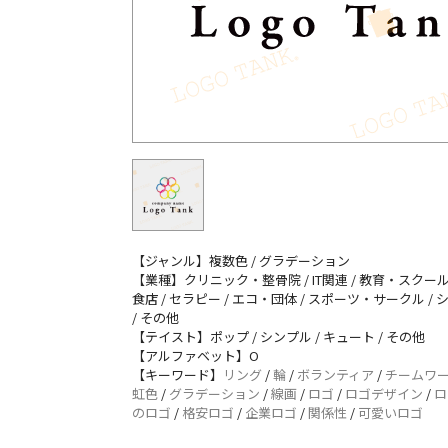
【ジャンル】複数色 / グラデーション
【業種】クリニック・整骨院 / IT関連 / 教育・スクール
食店 / セラピー / エコ・団体 / スポーツ・サークル /
/ その他
【テイスト】ポップ / シンプル / キュート / その他
【アルファベット】O
【キーワード】
リング
/
輪
/
ボランティア
/
チームワ
虹色
/
グラデーション
/
線画
/
ロゴ
/
ロゴデザイン
/
ロ
のロゴ
/
格安ロゴ
/
企業ロゴ
/
関係性
/
可愛いロゴ