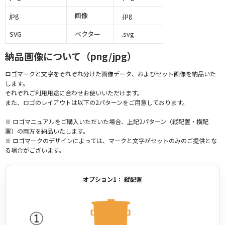
jpg
画像
.jpg
SVG
ベクター
.svg
納品画像について（png/jpg）
ロゴマークと文字をそれぞれ分けた画像データ、およびセット画像を納品いた
します。
それぞれご利用用途に合わせお使いいただけます。
また、ロゴのレイアウトは以下の2パターンをご用意しております。
※ ロゴマニュアルをご購入いただいた場合、上記2パターン（縦配置・横配
置）の両方を納品いたします。
※ ロゴマークのデザインによっては、マークと文字がセットのみのご提供とな
る場合がございます。
オプション1： 縦配置