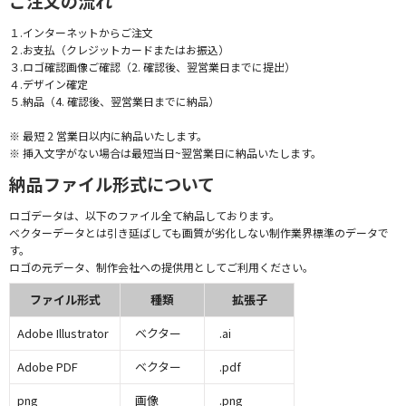
ご注文の流れ
１.インターネットからご注文
２.お支払（クレジットカードまたはお振込）
３.ロゴ確認画像ご確認（2. 確認後、翌営業日までに提出）
４.デザイン確定
５.納品（4. 確認後、翌営業日までに納品）
※ 最短 2 営業日以内に納品いたします。
※ 挿入文字がない場合は最短当日~翌営業日に納品いたします。
納品ファイル形式について
ロゴデータは、以下のファイル全て納品しております。
ベクターデータとは引き延ばしても画質が劣化しない制作業界標準のデータで
す。
ロゴの元データ、制作会社への提供用としてご利用ください。
ファイル形式
種類
拡張子
Adobe Illustrator
ベクター
.ai
Adobe PDF
ベクター
.pdf
png
画像
.png