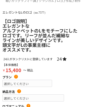
細
/
カリグラフィー調
/
クラシカル
/
ロゴ
/
作成
/
制作
エレガントなLのロゴ
（no.7577）
【ロゴ説明】
エレガントな
アルファベットのLをモチーフにした
ロゴです。リーフが並んだ繊細な
ラインが美しいデザインです。
頭文字がLの事業主様に
オススメです。
24
24
人がタンクリストに登録しています
【本体価格】
15,400
￥
～ 税込
プラン
?
納品方法
?
ロゴマニュアル
?